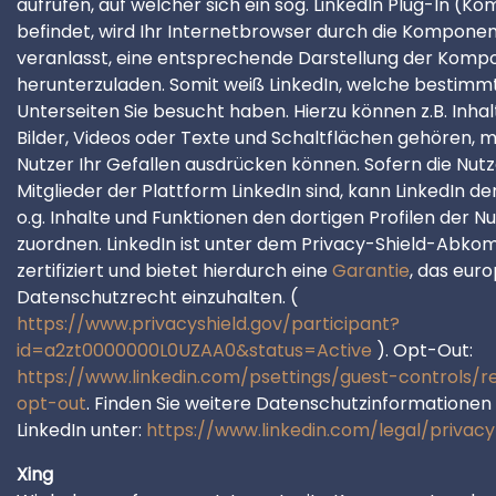
aufrufen, auf welcher sich ein sog. LinkedIn Plug-In (
befindet, wird Ihr Internetbrowser durch die Kompone
veranlasst, eine entsprechende Darstellung der Kom
herunterzuladen. Somit weiß LinkedIn, welche bestimm
Unterseiten Sie besucht haben. Hierzu können z.B. Inhal
Bilder, Videos oder Texte und Schaltflächen gehören, 
Nutzer Ihr Gefallen ausdrücken können. Sofern die Nutz
Mitglieder der Plattform LinkedIn sind, kann LinkedIn de
o.g. Inhalte und Funktionen den dortigen Profilen der N
zuordnen. LinkedIn ist unter dem Privacy-Shield-Abk
zertifiziert und bietet hierdurch eine
Garantie
, das eur
Datenschutzrecht einzuhalten. (
https://www.privacyshield.gov/participant?
id=a2zt0000000L0UZAA0&status=Active
). Opt-Out:
https://www.linkedin.com/psettings/guest-controls/r
opt-out
. Finden Sie weitere Datenschutzinformationen
LinkedIn unter:
https://www.linkedin.com/legal/privacy
Xing