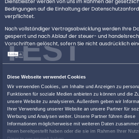
Dienstleister werden von uns im Rahmen der gesetzlic
Bedingungen auf die Einhaltung der Datenschutzanfor
verpflichtet.
Nach vollständiger Vertragsabwicklung werden Ihre D
TEST
gesperrt und nach Ablauf der steuer- und handelsrech
Vorschriften gelöscht, sofern Sie nicht ausdrücklich ein
darüberhinausgehenden Datenverwendung zugestimm
EINBINDUNG VON INHALTEN UND DIENSTEN DR
Daten-Erhebung durch Nutzung von Google-Analytics 
Diese Webseite verwendet Cookies
von Cookies
Wir verwenden Cookies, um Inhalte und Anzeigen zu persona
Unsere Webseite benutzt Google-Analytics, einen
Funktionen für soziale Medien anbieten zu können und die Zug
Webanalysedienst, der Google inc ((
https://www.googl
unsere Website zu analysieren. Außerdem geben wir Informa
intl
de
about/) (1600 Amphitheatre Parkway, Mountain 
Ihrer Verwendung unserer Website an unsere Partner für soz
94043, USA; im Folgenden „Google“). Google-Analytic
Werbung und Analysen weiter. Unsere Partner führen diese
sogenannte „Cookies“ und es werden in diesem Zusa
Informationen möglicherweise mit weiteren Daten zusammen,
pseudonymisierte Nutzungsprofile erstellt. Bei „Cookies
ihnen bereitgestellt haben oder die sie im Rahmen Ihrer Nut
sich um Textdateien, die auf Ihrem Computer gespeic
Dienste gesammelt haben.