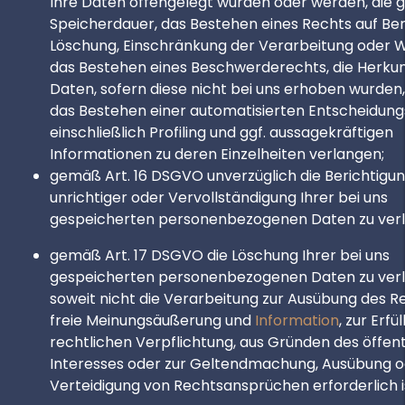
Ihre Daten offengelegt wurden oder werden, die 
Speicherdauer, das Bestehen eines Rechts auf Ber
Löschung, Einschränkung der Verarbeitung oder 
das Bestehen eines Beschwerderechts, die Herkunf
Daten, sofern diese nicht bei uns erhoben wurden
das Bestehen einer automatisierten Entscheidung
einschließlich Profiling und ggf. aussagekräftigen
Informationen zu deren Einzelheiten verlangen;
gemäß Art. 16 DSGVO unverzüglich die Berichtigu
unrichtiger oder Vervollständigung Ihrer bei uns
gespeicherten personenbezogenen Daten zu ver
gemäß Art. 17 DSGVO die Löschung Ihrer bei uns
gespeicherten personenbezogenen Daten zu ver
soweit nicht die Verarbeitung zur Ausübung des R
freie Meinungsäußerung und
Information
, zur Erfü
rechtlichen Verpflichtung, aus Gründen des öffen
Interesses oder zur Geltendmachung, Ausübung 
Verteidigung von Rechtsansprüchen erforderlich i