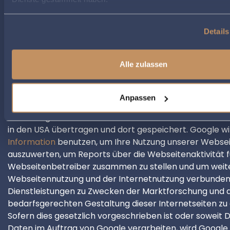
und die eine Analyse ihrer Benutzung der Website ermög
Erfasst werden beispielsweise:
Details
Informationen zum Betriebssystem
zum Browser
Ihrer IP-Adresse (Hostname des zugreifenden Re
Alle zulassen
die von Ihnen zuvor aufgerufene Webseite (Refer
Datum und Uhrzeit der Serveranfrage.
Anpassen
Die durch diese Textdatei erzeugten Informationen übe
Benutzung unserer Webseite werden an einen Server 
in den USA übertragen und dort gespeichert. Google wi
Information
benutzen, um Ihre Nutzung unserer Webse
auszuwerten, um Reports über die Webseitenaktivität f
Webseitenbetreiber zusammen zu stellen und um weite
Webseitennutzung und der Internetnutzung verbunde
Dienstleistungen zu Zwecken der Marktforschung und 
bedarfsgerechten Gestaltung dieser Internetseiten zu 
Sofern dies gesetzlich vorgeschrieben ist oder soweit D
Daten im Auftrag von Google verarbeiten, wird Google