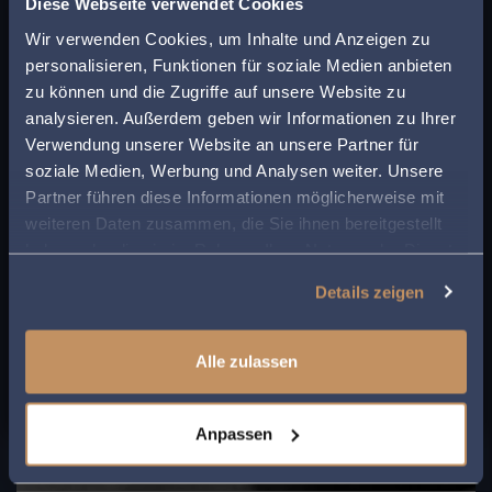
Finden Sie den
Diese Webseite verwendet Cookies
passenden Anwalt in
Wir verwenden Cookies, um Inhalte und Anzeigen zu
Beleuchtung im Winter 2022 – dunkle
personalisieren, Funktionen für soziale Medien anbieten
Weihnachten?
Ihrer Nähe!
zu können und die Zugriffe auf unsere Website zu
Der Winter 2022 bringt neue Vorschriften und
analysieren. Außerdem geben wir Informationen zu Ihrer
enorme Energiepreise mit sich. Müssen wir
Geben Sie Ihre Postleitzahl ein, um beim Lesen
Verwendung unserer Website an unsere Partner für
Weihnachten also ohne Beleuchtung
eines Beitrags sofort einen kompetenten
soziale Medien, Werbung und Analysen weiter. Unsere
verbringen?
MEHR LESEN
Anwalt in Ihrer Region angezeigt zu bekommen.
Partner führen diese Informationen möglicherweise mit
weiteren Daten zusammen, die Sie ihnen bereitgestellt
So sparen Sie Zeit und Mühe bei der Suche
haben oder die sie im Rahmen Ihrer Nutzung der Dienste
nach rechtlicher Unterstützung.
gesammelt haben.
Details zeigen
Alle zulassen
Anpassen