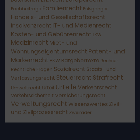
Datenschutz
Familienrecht
Fachbeiträge
Fußgänger
Handels- und Gesellschaftsrecht
IT- und Medienrecht
Insolvenzrecht
Kosten- und Gebührenrecht
LKW
Medizinrecht
Miet- und
Patent- und
Wohnungseigentumsrecht
Markenrecht
Ratgebertexte
PKW
Rechner
Sozialrecht
Staats- und
Rechtliche Fragen
Steuerrecht
Strafrecht
Verfassungsrecht
Urteile
Verkehrsrecht
Umweltrecht
Urteil
Versicherungsrecht
Verkehrssicherheit
Verwaltungsrecht
Zivil-
Wissenswertes
und Zivilprozessrecht
Zweiräder