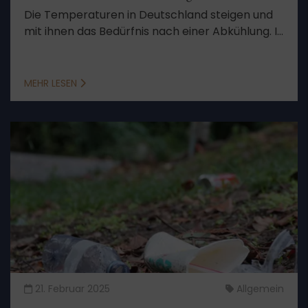
Die Temperaturen in Deutschland steigen und
mit ihnen das Bedürfnis nach einer Abkühlung. In
den Sommermonaten verbringen viele
Menschen ihre Freizeit an Fluss oder Badesee.
Wir klären, was beim Baden in öffentlichen
MEHR LESEN
Gewässern zu beachten ist.
21. Februar 2025
Allgemein