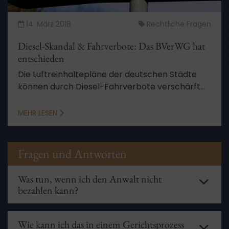
14. März 2018
Rechtliche Fragen
Diesel-Skandal & Fahrverbote: Das BVerWG hat
entschieden
Die Luftreinhaltepläne der deutschen Städte
können durch Diesel-Fahrverbote verschärft
werden, wenn es eine Stadt für notwendig hält.
MEHR LESEN
Fragen und Antworten
Was tun, wenn ich den Anwalt nicht
bezahlen kann?
Hier greift Ihnen die Beratungshilfe unter die Arme.
Beantragen
Sie beim zuständigen Amtsgericht
Wie kann ich das in einem Gerichtsprozess
einen Beratungsschein. Mit diesem können Sie einen