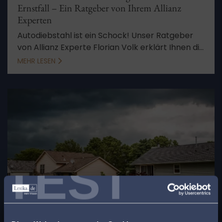
Ernstfall – Ein Ratgeber von Ihrem Allianz
Experten
Autodiebstahl ist ein Schock! Unser Ratgeber
von Allianz Experte Florian Volk erklärt Ihnen die
wichtigsten Schritte im Fall des Falles und wie
MEHR LESEN
Ihre Kfz-Versicherung Sie schützt. Jetzt
informieren und im Ernstfall richtig handeln!
TEST
14. November 2024
Versicherungsrecht
x