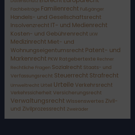
Europarecht
Erbrecht
Datenschutz
Familienrecht
Fachbeiträge
Fußgänger
Handels- und Gesellschaftsrecht
IT- und Medienrecht
Insolvenzrecht
Kosten- und Gebührenrecht
LKW
Medizinrecht
Miet- und
Patent- und
Wohnungseigentumsrecht
Markenrecht
Ratgebertexte
PKW
Rechner
Sozialrecht
Staats- und
Rechtliche Fragen
Steuerrecht
Strafrecht
Verfassungsrecht
Urteile
Verkehrsrecht
Umweltrecht
Urteil
Versicherungsrecht
Verkehrssicherheit
Verwaltungsrecht
Zivil-
Wissenswertes
und Zivilprozessrecht
Zweiräder