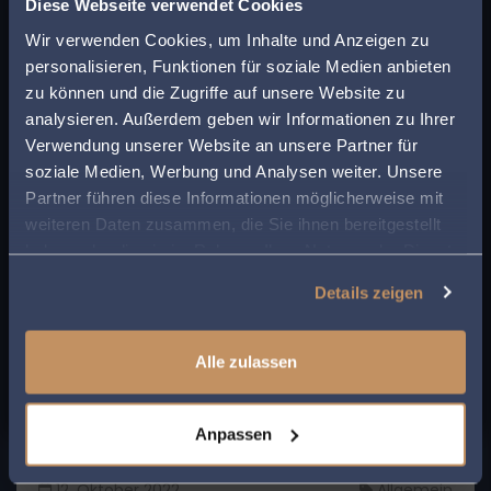
Finden Sie den
Diese Webseite verwendet Cookies
Sturmschäden: Welche Kosten übernehmen die
passenden Anwalt in
Wir verwenden Cookies, um Inhalte und Anzeigen zu
Versicherungen?
personalisieren, Funktionen für soziale Medien anbieten
Ihrer Nähe!
Stürme können erhebliche Schäden an
zu können und die Zugriffe auf unsere Website zu
Häusern, Autos und anderen Besitztümern
analysieren. Außerdem geben wir Informationen zu Ihrer
verursachen. In solchen Fällen stellt sich für
Geben Sie Ihre Postleitzahl ein, um beim Lesen
Verwendung unserer Website an unsere Partner für
viele die Frage: In welchen Fällen übernimmt
MEHR LESEN
eines Beitrags sofort einen kompetenten
soziale Medien, Werbung und Analysen weiter. Unsere
meine Versicherung die Kosten für die
Anwalt in Ihrer Region angezeigt zu bekommen.
Partner führen diese Informationen möglicherweise mit
Schäden?
weiteren Daten zusammen, die Sie ihnen bereitgestellt
So sparen Sie Zeit und Mühe bei der Suche
haben oder die sie im Rahmen Ihrer Nutzung der Dienste
nach rechtlicher Unterstützung.
gesammelt haben.
Details zeigen
Alle zulassen
Anpassen
12. Oktober 2022
Allgemein