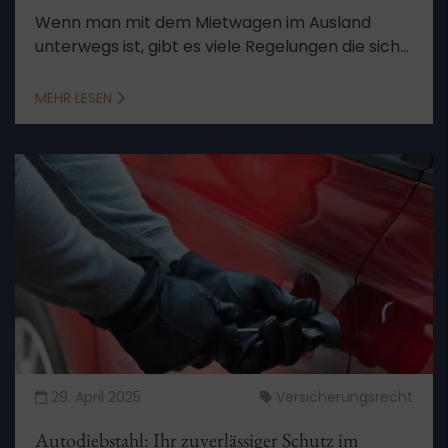
Wenn man mit dem Mietwagen im Ausland
unterwegs ist, gibt es viele Regelungen die sich
von den deutschen unterscheiden. Sie sollten
über diese Bescheid wissen, damit Sie sich Ärger
MEHR LESEN
und Kosten sparen können.
29. April 2025
Versicherungsrecht
Autodiebstahl: Ihr zuverlässiger Schutz im