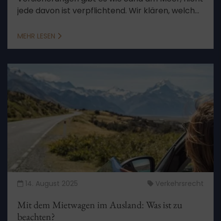
jede davon ist verpflichtend. Wir klären, welche
Versicherungen es in Deutschland braucht und
welche zusätzlich ratsam sind.
MEHR LESEN
14. August 2025
Verkehrsrecht
Mit dem Mietwagen im Ausland: Was ist zu
beachten?