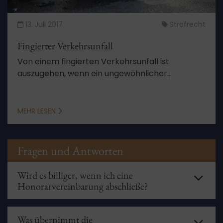
13. Juli 2017
Strafrecht
Fingierter Verkehrsunfall
Von einem fingierten Verkehrsunfall ist
auszugehen, wenn ein ungewöhnlicher
Kollisionswinkel vorliegt.
MEHR LESEN
Fragen und Antworten
Wird es billiger, wenn ich eine
Honorarvereinbarung abschließe?
Nein. Da die gesetzlichen Gebühren von
Rechtsanwälten nicht durch Honorarvereinbarungen
Was übernimmt die
unterschritten werden dürfen, kann es nicht