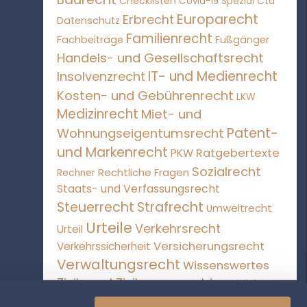
Checklisten
Covid-19 Spezial
Cta
Europarecht
Erbrecht
Datenschutz
Familienrecht
Fachbeiträge
Fußgänger
Handels- und Gesellschaftsrecht
IT- und Medienrecht
Insolvenzrecht
Kosten- und Gebührenrecht
LKW
Medizinrecht
Miet- und
Patent-
Wohnungseigentumsrecht
und Markenrecht
Ratgebertexte
PKW
Sozialrecht
Rechtliche Fragen
Rechner
Staats- und Verfassungsrecht
Steuerrecht
Strafrecht
Umweltrecht
Urteile
Verkehrsrecht
Urteil
Versicherungsrecht
Verkehrssicherheit
Verwaltungsrecht
Wissenswertes
Zivil- und Zivilprozessrecht
Zweiräder